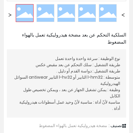
السلكية التحكم عن بعد مضخة هيدروليكية تعمل بالهواء
المضغوط
متوسطة : l-hm32 التابير أو l-hv32 التابير antiwear السوائل
وظيفة : يمكن تشغيل الجهاز عن بعد ، ويمكن تخصيص طول
مناسبة لأنّ أداة : مناسبة لأنّ وحيد عمل أسطوانات هيدروليكية
التطبيق : تستخدم على نطاق واسع في صيانة السيارات ،
والتعدين ، والنفط ، والمواد الكيميائية ، والطاقة الكهربائية ، رفع ،
تصنيف :
مضخة هيدروليكية تعمل بالهواء المضغوط
والبناء ، والتعدين ، والسكك الحديدية ، والسفن وغيرها من