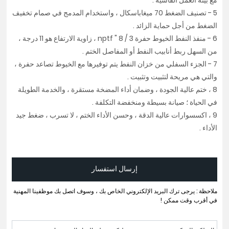
مع بيئة العمل القاسية .
5 - تصنيف الضغط 70 ميغاباسكال ، واستخدام المدمج في صمام تخفيف
الضغط من أجل حماية الزائد .
6 - منفذ النفط الخيوط حفرة 3 / 8 " nptf ، زاوية الارتفاع هو 11 درجة ،
من السهل ربط أنابيب النفط أو المفاصل الختم .
7 - الجزء السفلي من خزان النفط يتم توفيرها مع الخيوط تصاعد حفرة ،
والتي هي مريحة لتثبيت وتثبيت .
8 ، ختم عالية الجودة ، وضمان أداء المضخة مستقرة ، والخدمة الطويلة
في الحياة ؛ صيانة بسيطة ومنخفضة التكلفة .
9 ، اكسسوارات عالية الدقة ، وحسن الأداء الختم ، لا تسرب ، ضغط جيد
الأداء .
إرسال استفسار
ملاحظة : يرجى ترك البريد الإلكتروني الخاص بك ، وسوف اتصل بك موظفينا المهنية
في أقرب وقت ممكن !