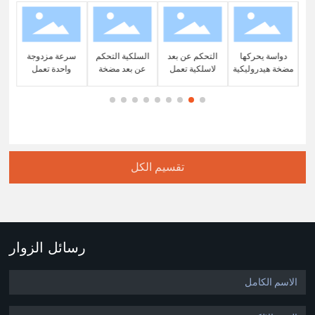
ية
دواسة يحركها
التحكم عن بعد
السلكية التحكم
سرعة مزدوجة
سر
ة
مضخة هيدروليكية
لاسلكية تعمل
عن بعد مضخة
واحدة تعمل
مز
تعمل بالهواء
بالهواء المضغوط
هيدروليكية تعمل
بالهواء المضغوط
بال
المضغوط
مضخة هيدروليكية
بالهواء المضغوط
مضخة هيدروليكية
مضخ
تقسيم الكل
رسائل الزوار