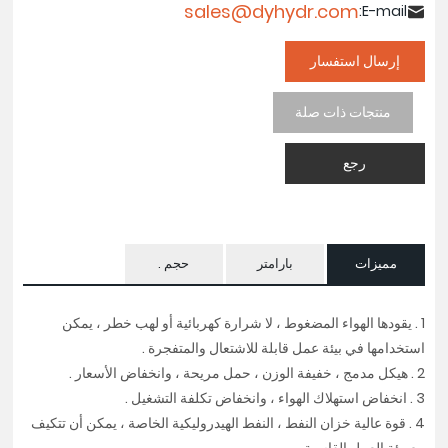
الصناعات .
sales@dyhydr.com
E-mail:
إرسال استفسار
منتجات ذات صلة
رجع
مميزات
بارامتر
حجم .
1 . يقودها الهواء المضغوط ، لا شرارة كهربائية أو لهب خطر ، يمكن
استخدامها في بيئة عمل قابلة للاشتعال والمتفجرة .
2 . هيكل مدمج ، خفيفة الوزن ، حمل مريحة ، وانخفاض الأسعار .
3 . انخفاض استهلاك الهواء ، وانخفاض تكلفة التشغيل .
4 . قوة عالية خزان النفط ، النفط الهيدروليكية الخاصة ، يمكن أن تتكيف