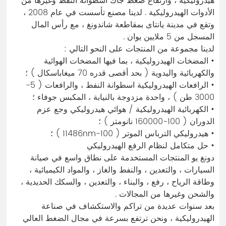
هيدروليكية ، وارتفاع ضغط جاك اسطوانة النفط وغيرها من
الأدوات الهيدروليكية . لدينا مصنع تأسست في عام 2008 ،
وتقع في مدينة يانتاى بمقاطعة شاندونغ ، مع رأس المال
المسجل من 5 ملايين يوان .
لدينا مجموعة من المنتجات على النحو التالي :
• المضخات الهيدروليكية ، بما فيها المضخات الهوائية
والكهربائية واليدوية ( بحد أقصى قدره 70 ميغاباسكال ) ؛
• الرافعات الهيدروليكية اسطوانة النفط ، والرافعات ( 5-
3000 طن ) ، واحدة مزدوجة بالنيابة ، المكبس جوفاء ؛
• الكهربائية الهيدروليكية / هوائي هيدروليكي وجع عزم
الدوران ( 100-160000 نانومتر ) ؛
• هيدروليكي الترباس الموتر ( 100-11486nm ) ؛
• حل متكامل لنظام الرفع الهيدروليكي
دونغ يو المنتجات المستخدمة على نطاق واسع في صيانة
السيارات ، والتعدين ، والنفط والغاز ، والمواد الكيميائية ،
وطاقة الرياح ، رفع ، والبناء ، والتعدين ، والسكك الحديدية ،
والشحن وغيرها من المجالات .
بعد سنوات عديدة من تراكم والاستكشاف في صناعة
الهيدروليكية ، ونحن ترتفع بسرعة في مجال الضغط العالي