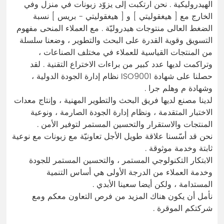
الهيدروليكية . نحن ارتكبت إلى يزوّد زبونات في منزل وفي
الخارج مع [ هيغقوليتي ] و [ هيغقوليتي - بريس ] نسبة
الضغط العالى منتوجات هيدروليّة . مع العملاء المنحى مفهوم
التسويق وقوية القدرة على البحث والتطوير ، وضعنا سلسلة
من المنتجات القياسية للعملاء في مختلف الصناعات ،
وتراكمت لديها عدد كبير من براءات الاختراع التقنية . لقد
حصلنا على شهادة ISO9001 نظام إدارة الجودة الدولية ،
وشهادة م وهلم جرا .
لدينا مصنع لديها فريق البحث والتطوير المهنية ، وإنتاج معدات
الاختبار المتقدمة ، ونظام إدارة الجودة الصارمة ، ونوعية
المنتجات والاستقرار والتحسين المستمر لتوفير الأمن .
نحن قد أسّسنا علاقة طويل الأجل تعاونيّة مع زبونات مع نوعية
ثابتة وخدمة موثوقة .
الابتكار التكنولوجي المستمر ، والتحسين المستمر للجودة
وخدمة العملاء من الدرجة الأولى هي أساس التنمية
المستدامة ، ولكن أيضا سعينا الأبدي .
نأمل أن يكون هناك المزيد من فرص التعاون معكم ومع
شركتكم الموقرة .